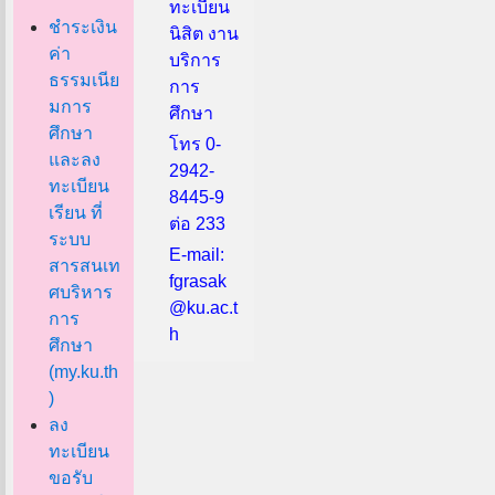
ทะเบียน
ชำระเงิน
นิสิต งาน
ค่า
บริการ
ธรรมเนีย
การ
มการ
ศึกษา
ศึกษา
โทร 0-
และลง
2942-
ทะเบียน
8445-9
เรียน ที่
ต่อ 233
ระบบ
E-mail:
สารสนเท
fgrasak
ศบริหาร
@ku.ac.t
การ
h
ศึกษา
(my.ku.th
)
ลง
ทะเบียน
ขอรับ